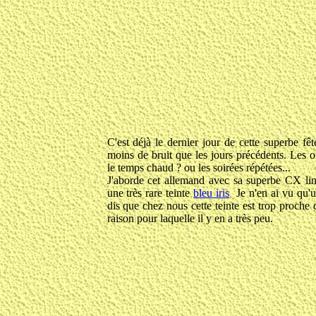
.
C'est déjà le dernier jour de cette superbe fêt
moins de bruit que les jours précédents. Les o
le temps chaud ? ou les soirées répétées...
J'aborde cet allemand avec sa superbe CX li
une très rare teinte
bleu iris
Je n'en ai vu qu'une
dis que chez nous cette teinte est trop proche 
raison pour laquelle il y en a très peu.