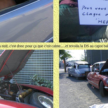
la nuit, c'est donc pour ça que c'est calme.....et revoila la DS au capot b