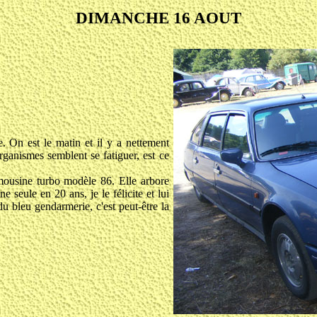
DIMANCHE 16 AOUT
e. On est le matin et il y a nettement
rganismes semblent se fatiguer, est ce
mousine turbo modèle 86. Elle arbore
 seule en 20 ans, je le félicite et lui
du bleu gendarmerie, c'est peut-être la