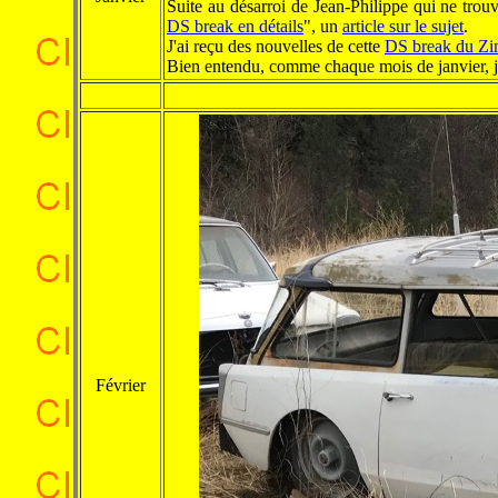
Suite au désarroi de Jean-Philippe qui ne trou
DS break en détails
", un
article sur le sujet
.
J'ai reçu des nouvelles de cette
DS break du Z
Bien entendu, comme chaque mois de janvier, je
.
Février