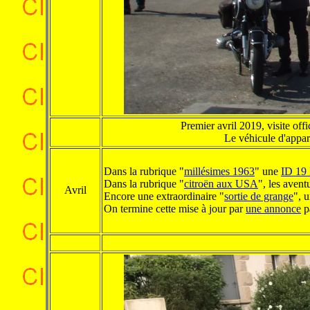
Premier avril 2019, visite off
Le véhicule d'appara
Dans la rubrique "
millésimes 1963
" une
ID 19 
Dans la rubrique "
citroën aux USA
", les avent
Avril
Encore une extraordinaire "
sortie de grange
", 
On termine cette mise à jour par
une annonce
pa
.