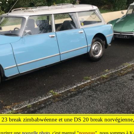
S 23 break zimbabwéenne et une DS 20 break norvégienne, 
uvrirez une
nouvelle photo
, c'est marqué "
nouveau
", nous sommes à Ka