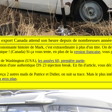
 export Canada attend son heure depuis de nombreuses année
assionnante histoire de Mark, c'est extraordinaire à plus d'un titre. On de
nique ! (Canada) Si ça vous tente, en plus de la
version française
, vous 
état de Washington (USA),
les années 60, première partie
.
ation d'une authentique DS 23 injection break. En fin d'article, vous d
 2 autres mails de Patrice et Didier, on suit sa trace. Mais le plus int
n gros plan
.