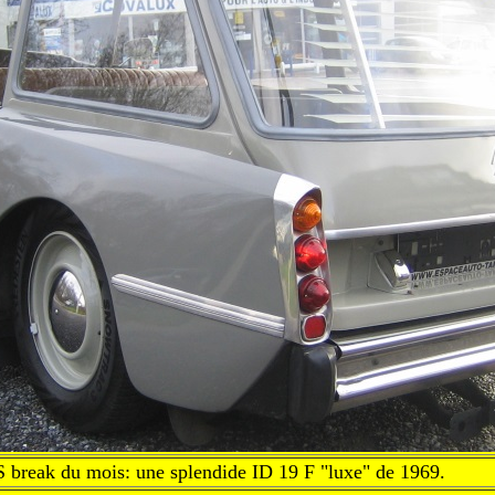
 break du mois: une splendide ID 19 F "luxe" de 1969.