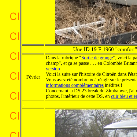
Une ID 19 F 1960 "comfort"
Dans la rubrique "
Sortie de grange
", voici la p
champ", et ça se passe . . . en Colombie Britan
version
Voici la suite sur l'histoire de Citroën dans l'
Février
Vous avez été nombreux à réagir sur le présent
informations complémentaires
inédites !
Concernant la DS 23 break du Zimbabwe, j'ai reçu
photos, l'intérieur de cette DS, en
cuir bleu et e
.