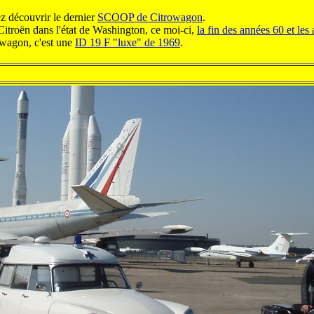
ez découvrir le dernier
SCOOP de Citrowagon
.
Citroën dans l'état de Washington, ce moi-ci,
la fin des années 60 et les
owagon, c'est une
ID 19 F "luxe" de 1969
.