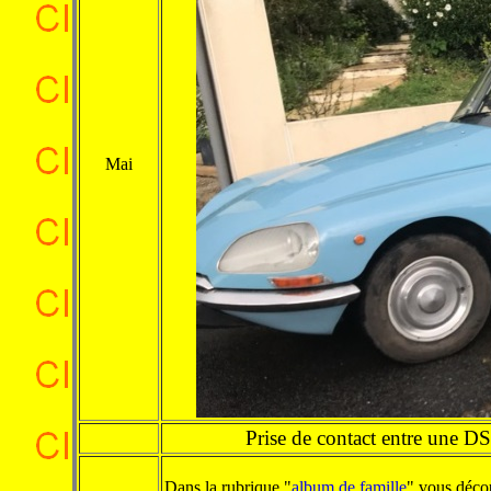
Mai
Prise de contact entre une D
Dans la rubrique "
album de famille
" vous déco