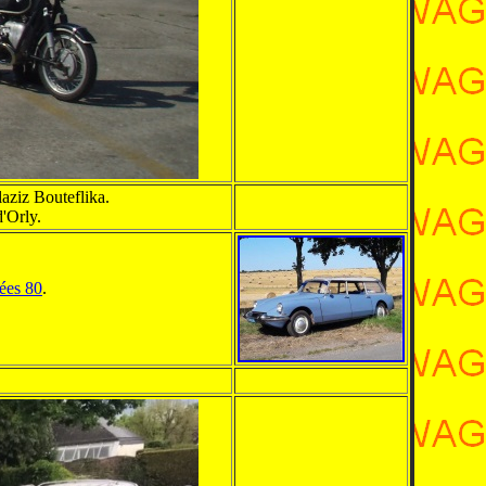
laziz Bouteflika.
d'Orly.
nées 80
.