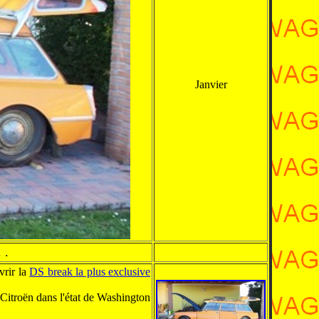
Janvier
 .
vrir la
DS break la plus exclusive
 Citroën dans l'état de Washington