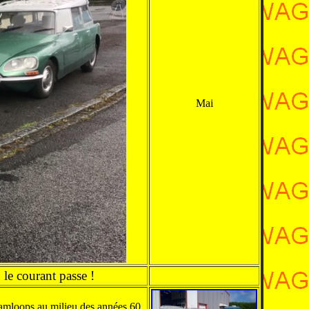
Mai
le courant passe !
mloops au milieu des années 60.