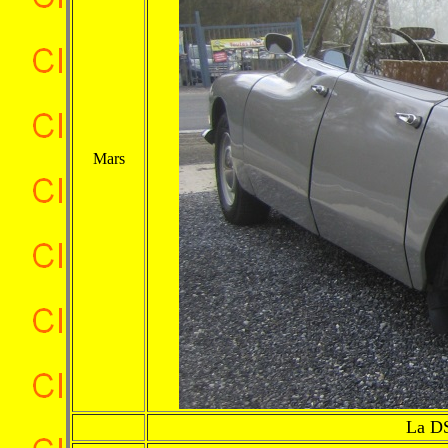
Mars
La DS