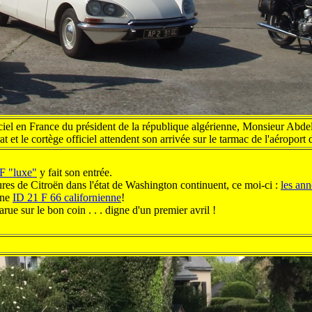
iciel en France du président de la république algérienne, Monsieur Abde
t et le cortège officiel attendent son arrivée sur le tarmac de l'aéroport 
F "luxe"
y fait son entrée.
ures de Citroën dans l'état de Washington continuent, ce moi-ci :
les an
une
ID 21 F 66 californienne
!
rue sur le bon coin . . . digne d'un premier avril !