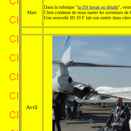
Dans la rubrique "
la DS break en détails
", ven
Mars
Chris continue de nous narrer les aventures de 
Une nouvelle ID 19 F fait son entrée dans citr
.
Avril