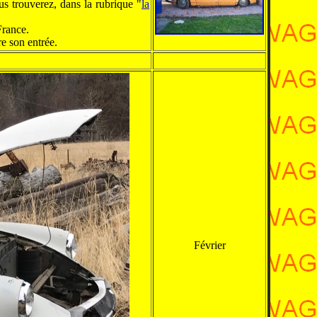
us trouverez, dans la rubrique "
la
France.
re son entrée.
Février