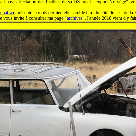
vait pas l'affectation des fusibles de sa DS break "export Norvège", vo
imbabwe
présenté le mois dernier, elle semble être du côté de l'est de la 
 vous invite à consulter ma page "
archives
", l'année 2018 vient d'y fai