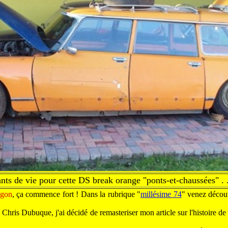
ants de vie pour cette DS break orange "ponts-et-chaussées" . .
gon
, ça commence fort ! Dans la rubrique "
millésime 74
" venez décou
 Chris Dubuque, j'ai décidé de remasteriser mon article sur l'histoire de